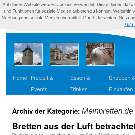
Auf dieser Website werden Cookies verwendet. Diese dienen dazu Zu
und Funktionen für soziale Medien anbieten zu können. Weiterhin 
Werbung und soziale Medien übermittelt. Durch die weitere Nutzung 
zum 
Home
Freizeit &
Essen &
Shoppen 
Events
Trinken
Einkaufen
Archiv der Kategorie:
Meinbretten.de
Bretten aus der Luft betrachte
Publiziert am
13. November 2011
von
Peter (Meinbretten.de)